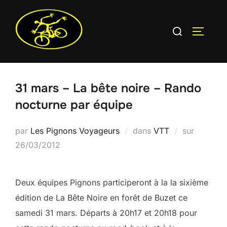
Aller
au
Rechercher :
PERMUT
contenu
31 mars – La bête noire – Rando
nocturne par équipe
Publié
par
Les Pignons Voyageurs
dans
VTT
sur
le
26/03/2012
Deux équipes Pignons participeront à la la sixième
édition de La Bête Noire en forêt de Buzet ce
samedi 31 mars. Départs à 20h17 et 20h18 pour