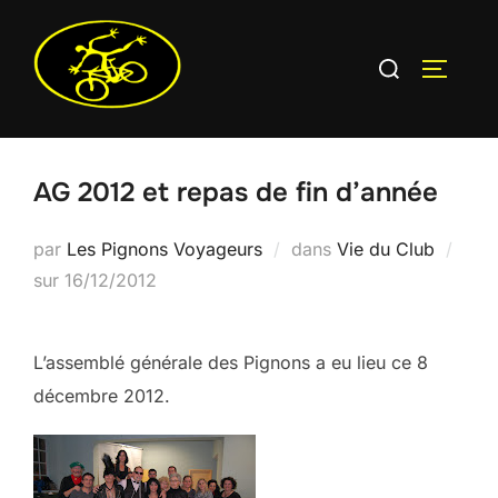
Aller
au
Rechercher :
PERMUT
contenu
AG 2012 et repas de fin d’année
par
Les Pignons Voyageurs
dans
Vie du Club
Publié
sur
16/12/2012
le
L’assemblé générale des Pignons a eu lieu ce 8
décembre 2012.