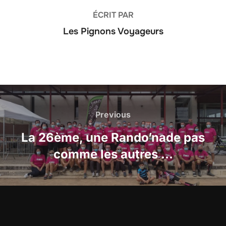
ÉCRIT PAR
Les Pignons Voyageurs
Navigation
de
Previous
Previous
l’article
La 26ème, une Rando’nade pas
comme les autres …