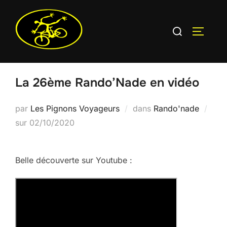
Aller
au
Rechercher :
PERMUT
contenu
La 26ème Rando’Nade en vidéo
par
Les Pignons Voyageurs
dans
Rando'nade
Publié
sur
02/10/2020
le
Belle découverte sur Youtube :