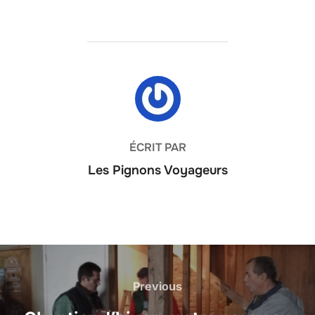
AUTEUR DE LA PUBLICATION
ÉCRIT PAR
Les Pignons Voyageurs
Navigation
de
Previous
Previous