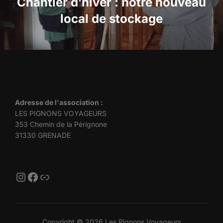
l’article
Chantier d’hiver : notre nouveau
local de stockage
Adresse de l'association :
LES PIGNONS VOYAGEURS
353 Chemin de la Pérignone
31330 GRENADE
Instagram
Facebook
Lien
Copyright © 2026 Les Pignons Voyageurs