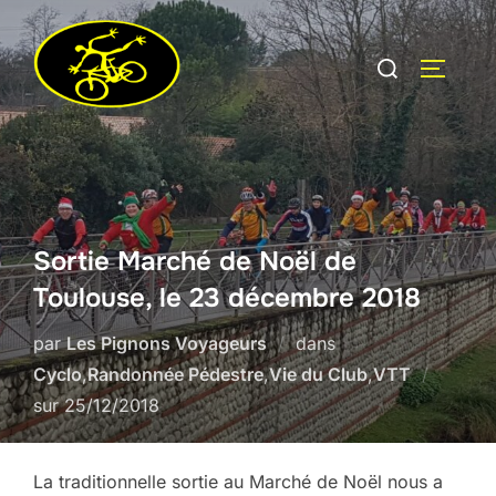
Aller
au
Rechercher :
PERMUT
contenu
Sortie Marché de Noël de
Toulouse, le 23 décembre 2018
par
Les Pignons Voyageurs
dans
Cyclo
,
Randonnée Pédestre
,
Vie du Club
,
VTT
Publié
sur
25/12/2018
le
La traditionnelle sortie au Marché de Noël nous a